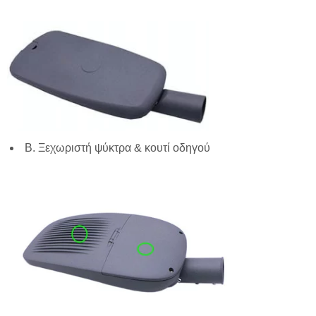
Β. Ξεχωριστή ψύκτρα & κουτί οδηγού