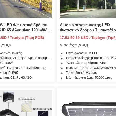
W LED Φωτιστικό δρόμου
Alltop Κατασκευαστής LED
 IP 65 Αλουμίνιο 120lm/W με
Φωτιστικό δρόμου Τιμοκατάλ
μή/Μυρμήγκια 3 χρόνια
Αισθητήρας ηλιακού φωτός
USD / Τεμάχιο (Τιμή FOB)
17,53-50,39 USD / Τεμάχιο (Τιμ
 Ηλιακό φως LED Street σε
εξωτερικού χώρου Αδιάβροχο
ο (MOQ)
50 τεμάχια (MOQ)
ωνο
LED ισχύος 30W 60W 90W 12
150W ηλιακό φως δρόμου
δοτικό: Ηλιακός
Πηγή φωτός: Φως LED
 σώματος λαμπτήρα: Κράμα αλουμινίου
Θερμοκρασία χρώματος (CCT): Ψυχ
: 60-100W
Υλικό σώματος λάμπας: ABS
γή: Πλατεία, Αυτοκινητόδρομος, Κήπος, Χώρος στάθμευσης, Κατοικημένες περιοχές,
Ισχύς λαμπτήρα: 30W/60W/90W/1
γηση IP: IP67
Τροφοδοτικό: Ηλιακός
~6000K
ποίηση: CE, RoHS, ISO
Μέση διάρκεια ζωής: 50000 ώρες