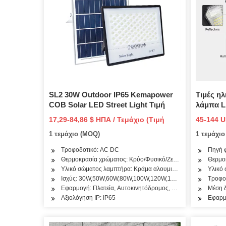
SL2 30W Outdoor IP65 Kemapower
Τιμές η
COB Solar LED Street Light Τιμή
λάμπα L
8m
17,29-84,86 $ ΗΠΑ / Τεμάχιο (Τιμή
45-144 U
FOB)
1 τεμάχιο (MOQ)
1 τεμάχι
Τροφοδοτικό: AC DC
Πηγή 
Θερμοκρασία χρώματος: Κρύο/Φυσικό/Ζεστό
Θερμο
Υλικό σώματος λαμπτήρα: Κράμα αλουμινίου
Υλικό 
Ισχύς: 30W,50W,60W,80W,100W,120W,150W,180W,200W,2
Τροφο
Εφαρμογή: Πλατεία, Αυτοκινητόδρομος, Κήπος
Μέση δ
Αξιολόγηση IP: IP65
Εφαρμ