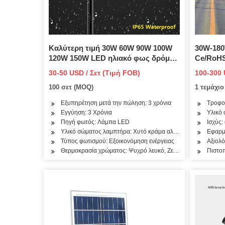
Καλύτερη τιμή 30W 60W 90W 100W
30W-180
120W 150W LED ηλιακό φως δρόμου
Ce/RoHS
με μονό βραχίονα
καλή τι
30-50 USD / Σετ (Τιμή FOB)
100-300 
Εγγύηση
100 σετ (MOQ)
1 τεμάχι
μικρόφ
Εξυπηρέτηση μετά την πώληση: 3 χρόνια
Τροφο
Εγγύηση: 3 Χρόνια
Υλικό
Πηγή φωτός: Λάμπα LED
Ισχύς
Υλικό σώματος λαμπτήρα: Χυτό κράμα αλουμινίου
Εφαρμο
Τύπος φωτισμού: Εξοικονόμηση ενέργειας
Αξιολό
Θερμοκρασία χρώματος: Ψυχρό λευκό, Ζεστό λευκό, 3000K
Πιστο