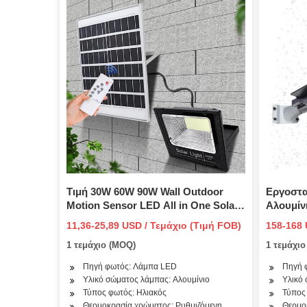
Τιμή 30W 60W 90W Wall Outdoor
Εργοστα
Motion Sensor LED All in One Solar
Αλουμίν
Street Light with Remote Control
Αδιάβρο
11,36-25,89 USD / Τεμάχιο (Τιμή FOB)
158-168 
φως δρ
1 τεμάχιο (MOQ)
1 τεμάχι
Πηγή φωτός: Λάμπα LED
Πηγή 
Υλικό σώματος λάμπας: Αλουμίνιο
Υλικό
Τύπος φωτός: Ηλιακός
Τύπος
Θερμοκρασία χρώματος: Ρυθμιζόμενη
Θερμο