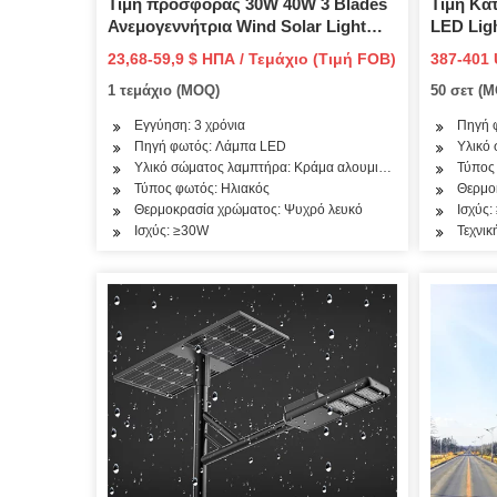
Τιμή προσφοράς 30W 40W 3 Blades
Τιμή Κα
Ανεμογεννήτρια Wind Solar Light
LED Ligh
Street LED Light Street 220V
23,68-59,9 $ ΗΠΑ / Τεμάχιο (Τιμή FOB)
387-401 
1 τεμάχιο (MOQ)
50 σετ (
Εγγύηση: 3 χρόνια
Πηγή 
Πηγή φωτός: Λάμπα LED
Υλικό 
Υλικό σώματος λαμπτήρα: Κράμα αλουμινίου
Τύπος
Τύπος φωτός: Ηλιακός
Θερμο
Θερμοκρασία χρώματος: Ψυχρό λευκό
Ισχύς
Ισχύς: ≥30W
Τεχνικ