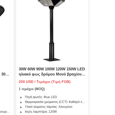
30W 60W 90W 100W 120W 150W LED
 30W-
ηλιακό φως δρόμου Μονό βραχίονα
ένο
Η καλύτερη τιμή με ημέρα και νύχτα
200 USD / Τεμάχιο (Τιμή FOB)
1 τεμάχιο (MOQ)
Πηγή φωτός: Φως LED
Θερμοκρασία χρώματος (CCT): Καθαρό λευκό
Υλικό σώματος λάμπας: Αλουμίνιο
λουμινίου
Ισχύς λαμπτήρα: 120W