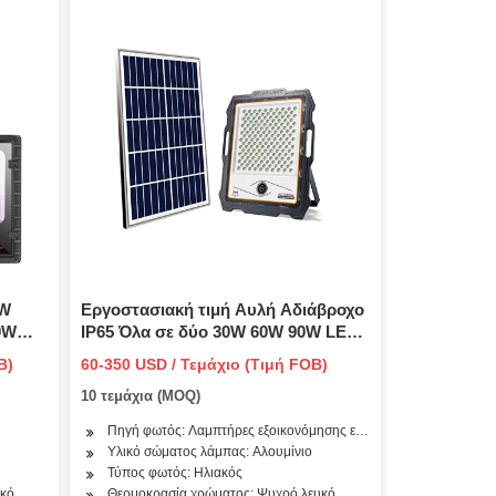
0W
Εργοστασιακή τιμή Αυλή Αδιάβροχο
0W
IP65 Όλα σε δύο 30W 60W 90W LED
65
ηλιακό φως δρόμου
B)
60-350 USD / Τεμάχιο (Τιμή FOB)
ar
10 τεμάχια (MOQ)
Πηγή φωτός: Λαμπτήρες εξοικονόμησης ενέργειας
Υλικό σώματος λάμπας: Αλουμίνιο
Τύπος φωτός: Ηλιακός
υκό
Θερμοκρασία χρώματος: Ψυχρό λευκό