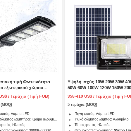
σιακή τιμή Φωτεινότητα
Υψηλή ισχύς 10W 20W 30W 4
ιο εξωτερικού χώρου
50W 60W 100W 120W 150W 20
χο IP65 30W 50W Ηλιακό
300W Εξωτερική Αδιάβροχη IP
US$ / Τεμάχιο (Τιμή FOB)
358-410 US$ / Τεμάχιο (Τιμή FO
όμου LED
Λάμπα LED Τιμοκατάλογος Sol
ο (MOQ)
5 τεμάχια (MOQ)
Light Street
φωτός: Λάμπα LED
Πηγή φωτός: Λάμπα LED
 σώματος λαμπτήρα: Κράμα αλουμινίου
Υλικό σώματος λάμπας: Αλουμίνιο
 φωτός: Ηλιακός
Τύπος φωτός: Ηλιακός
κρασία χρώματος: 3000K-6000K
Θερμοκρασία χρώματος: Ψυχρό λε