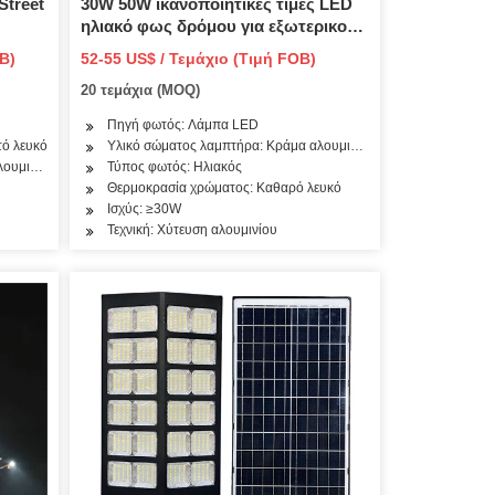
Street
30W 50W ικανοποιητικές τιμές LED
ηλιακό φως δρόμου για εξωτερικούς
χώρους από Κίνα
B)
52-55 US$ / Τεμάχιο (Τιμή FOB)
20 τεμάχια (MOQ)
Πηγή φωτός: Λάμπα LED
τό λευκό
Υλικό σώματος λαμπτήρα: Κράμα αλουμινίου
λουμινίου
Τύπος φωτός: Ηλιακός
Θερμοκρασία χρώματος: Καθαρό λευκό
Ισχύς: ≥30W
Τεχνική: Χύτευση αλουμινίου