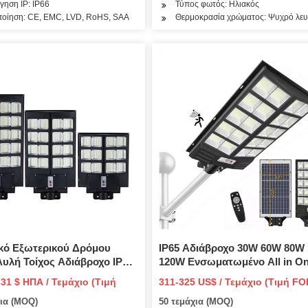
γηση IP: IP66
Τύπος φωτός: Ηλιακός
ποίηση: CE, EMC, LVD, RoHS, SAA
Θερμοκρασία χρώματος: Ψυχρό λε
κό Εξωτερικού Δρόμου
IP65 Αδιάβροχο 30W 60W 80W
υλή Τοίχος Αδιάβροχο IP65
120W Ενσωματωμένο All in O
σχύς 30W 50W 100W 150W
LED Solar Light Street Τιμή
,31 $ ΗΠΑ / Τεμάχιο (Τιμή
311-325 US$ / Τεμάχιο (Τιμή FO
lar LED Φωτιστικό δρόμου
χια (MOQ)
50 τεμάχια (MOQ)