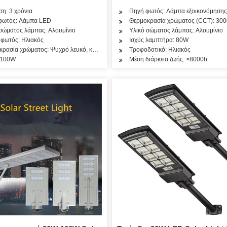
η: 3 χρόνια
Πηγή φωτός: Λάμπα εξοικονόμησης 
φωτός: Λάμπα LED
Θερμοκρασία χρώματος (CCT): 30
σώματος λάμπας: Αλουμίνιο
Υλικό σώματος λάμπας: Αλουμίνιο
 φωτός: Ηλιακός
Ισχύς λαμπτήρα: 80W
ρασία χρώματος: Ψυχρό λευκό, καθαρό λευκό, ζεστό λευκό
Τροφοδοτικό: Ηλιακός
: 100W
Μέση διάρκεια ζωής: >8000h