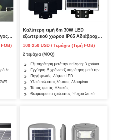
Καλύτερη τιμή 6m 30W LED
ογος
εξωτερικού χώρου IP65 Αδιάβροχο
ενσωματωμένο All in One Solar LED
ή FOB)
100-250 USD / Τεμάχιο (Τιμή FOB)
 πάνελ
Street Road Garden Light με
2 τεμάχια (MOQ)
0W
σύστημα πάνελ αισθητήρα κίνησης
και μπαταρία λιθίου
Εξυπηρέτηση μετά την πώληση: 3 χρόνια εξυπηρέτηση μετά την
ρό λευκό
Εγγύηση: 5 χρόνια εξυπηρέτηση μετά την πώληση
Πηγή φωτός: Λάμπα LED
 City Street, Stadi
20W/150W
Υλικό σώματος λάμπας: Αλουμίνιο
Τύπος φωτός: Ηλιακός
Θερμοκρασία χρώματος: Ψυχρό λευκό