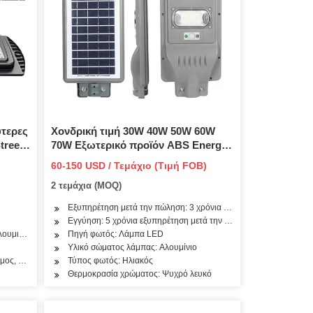
τερες
Χονδρική τιμή 30W 40W 50W 60W
treet
70W Εξωτερικό προϊόν ABS Energy
Powered Panel Flood Lamp
60-150 USD / Τεμάχιο (Τιμή FOB)
Αισθητήρας κίνησης Road Outdoor
2 τεμάχια (MOQ)
Garden Wall LED All in One Solar
Street Light
Εξυπηρέτηση μετά την πώληση: 3 χρόνια εξυπηρέτηση μετά την
Εγγύηση: 5 χρόνια εξυπηρέτηση μετά την πώληση
λουμινίου
Πηγή φωτός: Λάμπα LED
Υλικό σώματος λάμπας: Αλουμίνιο
ομος, Κήπος
Τύπος φωτός: Ηλιακός
Θερμοκρασία χρώματος: Ψυχρό λευκό