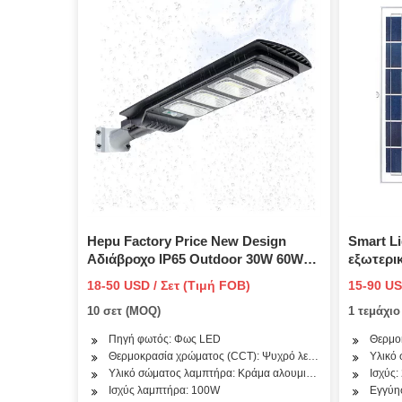
Hepu Factory Price New Design
Smart L
Αδιάβροχο IP65 Outdoor 30W 60W
εξωτερι
80W 100W Outdoor Sensor
Αδιάβρο
18-50 USD / Σετ (Τιμή FOB)
15-90 US
Ενσωματωμένο ηλιακό φως δρόμου
Ισχύς Τ
10 σετ (MOQ)
1 τεμάχι
LED
δρόμου 
περίβλη
Πηγή φωτός: Φως LED
Θερμο
Θερμοκρασία χρώματος (CCT): Ψυχρό λευκό
Υλικό 
Υλικό σώματος λαμπτήρα: Κράμα αλουμινίου
Ισχύς
Ισχύς λαμπτήρα: 100W
Εγγύησ