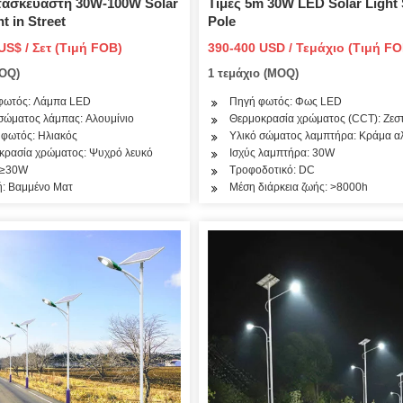
τασκευαστή 30W-100W Solar
Τιμές 5m 30W LED Solar Light 
t in Street
Pole
US$ / Σετ (Τιμή FOB)
390-400 USD / Τεμάχιο (Τιμή FO
MOQ)
1 τεμάχιο (MOQ)
φωτός: Λάμπα LED
Πηγή φωτός: Φως LED
σώματος λάμπας: Αλουμίνιο
Θερμοκρασία χρώματος (CCT): Ζεσ
 φωτός: Ηλιακός
Υλικό σώματος λαμπτήρα: Κράμα α
κρασία χρώματος: Ψυχρό λευκό
Ισχύς λαμπτήρα: 30W
: ≥30W
Τροφοδοτικό: DC
ή: Βαμμένο Ματ
Μέση διάρκεια ζωής: >8000h