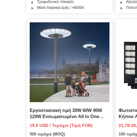
Τροφοδοτικό: Ηλιακός
Αξιολό
Μέση διάρκεια ζωής: >8000h
Πιστο
Εργοστασιακή τιμή 30W 60W 90W
Φωτιστι
120W Ενσωματωμένο All in One
Κήπου Α
LED ηλιακό φως δρόμου
Υψηλή Ι
19,5 USD / Τεμάχιο (Τιμή FOB)
21,78-26
200W So
FOB)
500 τεμάχια (MOQ)
100 τεμά
Τιμή