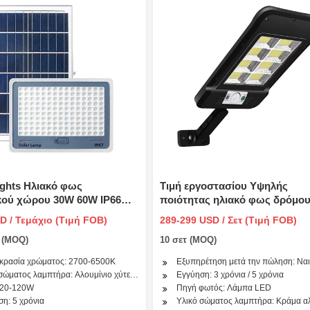
ights Ηλιακό φως
Τιμή εργοστασίου Υψηλής
κού χώρου 30W 60W IP66
ποιότητας ηλιακό φως δρόμου
χο Σούπερ Ποιότητα Υψηλή
120W Όλα σε ένα Ενσωματωμ
D / Τεμάχιο (Τιμή FOB)
289-299 USD / Σετ (Τιμή FOB)
έλεια Τιμή LED Φωτιστικό
ηλιακό φως δρόμου LED
ο (MOQ)
10 σετ (MOQ)
με σκληρυμένο γυαλί
μα λάμπας
κρασία χρώματος: 2700-6500K
Εξυπηρέτηση μετά την πώληση: Ναι
σώματος λαμπτήρα: Αλουμίνιο χύτευσης
Εγγύηση: 3 χρόνια / 5 χρόνια
: 20-120W
Πηγή φωτός: Λάμπα LED
η: 5 χρόνια
Υλικό σώματος λαμπτήρα: Κράμα α