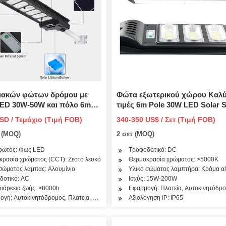
λιακών φώτων δρόμου με
Φώτα εξωτερικού χώρου Καλύ
ED 30W-50W και πόλο 6m
τιμές 6m Pole 30W LED Solar S
Light
SD / Τεμάχιο (Τιμή FOB)
340-350 US$ / Σετ (Τιμή FOB)
ο (MOQ)
2 σετ (MOQ)
φωτός: Φως LED
Τροφοδοτικό: DC
κρασία χρώματος (CCT): Ζεστό λευκό
Θερμοκρασία χρώματος: >5000K
σώματος λάμπας: Αλουμίνιο
Υλικό σώματος λαμπτήρα: Κράμα α
40W
δοτικό: AC
Ισχύς: 15W-200W
ιάρκεια ζωής: >8000h
Εφαρμογή: Πλατεία, Αυτοκινητόδρ
ογή: Αυτοκινητόδρομος, Πλατεία, Κήπος
Αξιολόγηση IP: IP65