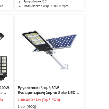
Τροφοδοτικό: DC
υκό
Μέση διάρκεια ζωής: >50000 ώρες
 100W
Εργοστασιακή τιμή 30W
ne
Ενσωματωμένη λάμπα Solar LED
Street Light with Lithium Battery for
B)
1-99 USD / Σετ (Τιμή FOB)
Government Project
1 σετ (MOQ)