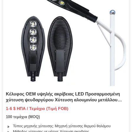
Κέλυφος OEM υψηλής ακρίβειας LED Προσαρμοσμένη
χύτευση ψευδαργύρου Χύτευση αλουμινίου μετάλλου
φωτισμού με επίκεντρο LED Εξαρτήματα περιβλήματος
1-6 $ ΗΠΑ / Τεμάχιο (Τιμή FOB)
χύτευσης με μήτρα
100 τεμάχια (MOQ)
Τύπος μηχανής χύτευσης: Μηχανή χύτευσης θερμού θαλάμου
Μέθοδος χύτευσης με μήτρα: Χύτευση ακριβείας