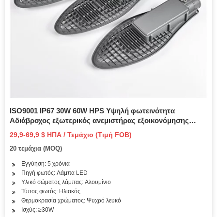
ISO9001 IP67 30W 60W HPS Υψηλή φωτεινότητα
Αδιάβροχος εξωτερικός ανεμιστήρας εξοικονόμησης
ενέργειας LED Ηλιακή ανεμογεννήτρια Street Hybrid Light
29,9-69,9 $ ΗΠΑ / Τεμάχιο (Τιμή FOB)
περίβλημα χύτευση αλουμινίου με πόλο
20 τεμάχια (MOQ)
Εγγύηση: 5 χρόνια
Πηγή φωτός: Λάμπα LED
Υλικό σώματος λάμπας: Αλουμίνιο
Τύπος φωτός: Ηλιακός
Θερμοκρασία χρώματος: Ψυχρό λευκό
Ισχύς: ≥30W