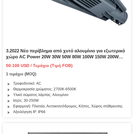
3.2022 Νέο περίβλημα από χυτό αλουμίνιο για εξωτερικό
χώρο AC Power 20W 30W 50W 80W 100W 150W 200W
250W με IP66 Αδιάβροχο LED Φως δρόμου
50-100 USD / Τεμάχιο (Τιμή FOB)
1 τεμάχιο (MOQ)
Τροφοδοτικό: AC
Θερμοκρασία χρώματος: 2700K-6500K
Υλικό σώματος λάμπας: Αλουμίνιο
Ισχύς: 30-250W
Εφαρμογή: Πλατεία, Αυτοκινητόδρομος, Κήπος, Χώρος στάθμευσης
Αξιολόγηση IP: IP66