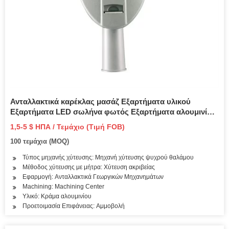
Ανταλλακτικά καρέκλας μασάζ Εξαρτήματα υλικού
Εξαρτήματα LED σωλήνα φωτός Εξαρτήματα αλουμινίου
Ανοξείδωτο / Αλουμινένιο περίβλημα κινητήρα Φωτιστικό
1,5-5 $ ΗΠΑ / Τεμάχιο (Τιμή FOB)
περίβλημα Τιμή Πίεση Ανταλλακτικά χύτευσης
100 τεμάχια (MOQ)
ψευδαργύρου
Τύπος μηχανής χύτευσης: Μηχανή χύτευσης ψυχρού θαλάμου
Μέθοδος χύτευσης με μήτρα: Χύτευση ακριβείας
Εφαρμογή: Ανταλλακτικά Γεωργικών Μηχανημάτων
Machining: Machining Center
Υλικό: Κράμα αλουμινίου
Προετοιμασία Επιφάνειας: Αμμοβολή