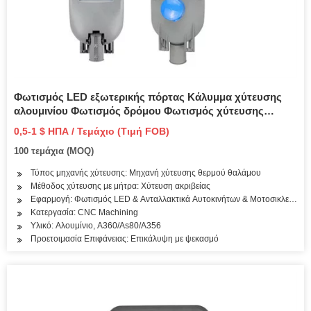
Φωτισμός LED εξωτερικής πόρτας Κάλυμμα χύτευσης
αλουμινίου Φωτισμός δρόμου Φωτισμός χύτευσης
αλουμινίου Περίβλημα χύτευσης από κράμα αλουμινίου
0,5-1 $ ΗΠΑ / Τεμάχιο (Τιμή FOB)
Φωτισμός δρόμου
100 τεμάχια (MOQ)
Τύπος μηχανής χύτευσης: Μηχανή χύτευσης θερμού θαλάμου
Μέθοδος χύτευσης με μήτρα: Χύτευση ακριβείας
Εφαρμογή: Φωτισμός LED & Ανταλλακτικά Αυτοκινήτων & Μοτοσικλετών
Κατεργασία: CNC Machining
Υλικό: Αλουμίνιο, A360/As80/A356
Προετοιμασία Επιφάνειας: Επικάλυψη με ψεκασμό