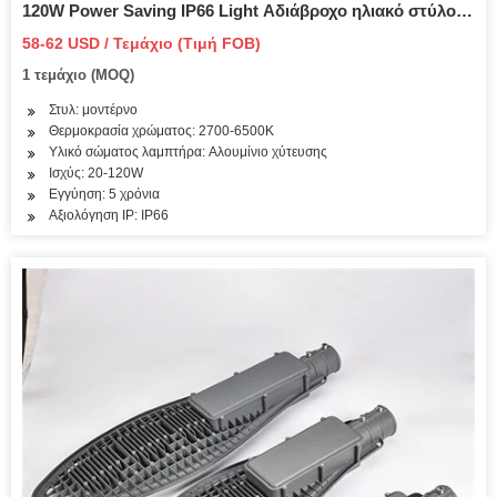
120W Power Saving IP66 Light Αδιάβροχο ηλιακό στύλο
Κορυφαίο LED Φωτιστικό δρόμου LED Φωτιστικό κήπου
58-62 USD / Τεμάχιο (Τιμή FOB)
για πάρκο
1 τεμάχιο (MOQ)
Στυλ: μοντέρνο
Θερμοκρασία χρώματος: 2700-6500K
Υλικό σώματος λαμπτήρα: Αλουμίνιο χύτευσης
Ισχύς: 20-120W
Εγγύηση: 5 χρόνια
Αξιολόγηση IP: IP66