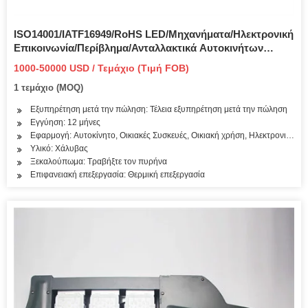
ISO14001/IATF16949/RoHS LED/Μηχανήματα/Ηλεκτρονική
Επικοινωνία/Περίβλημα/Ανταλλακτικά Αυτοκινήτων
Εργαλεία καλουπιού από χάλυβα Καλούπι ακριβείας
1000-50000 USD / Τεμάχιο (Τιμή FOB)
Καλούπι χυτού καλουπιού καλούπι χύτευσης αλουμινίου
1 τεμάχιο (MOQ)
Εξυπηρέτηση μετά την πώληση: Τέλεια εξυπηρέτηση μετά την πώληση
Εγγύηση: 12 μήνες
Εφαρμογή: Αυτοκίνητο, Οικιακές Συσκευές, Οικιακή χρήση, Ηλεκτρονικά, Υ
Υλικό: Χάλυβας
Ξεκαλούπωμα: Τραβήξτε τον πυρήνα
Επιφανειακή επεξεργασία: Θερμική επεξεργασία